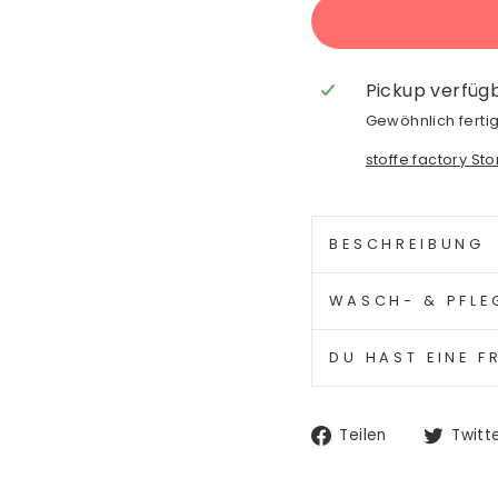
Pickup verfüg
Gewöhnlich fertig
stoffe factory St
BESCHREIBUNG
WASCH- & PFLE
DU HAST EINE F
Auf
Teilen
Twitt
Facebook
teilen