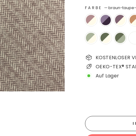
FARBE
—
braun-taupe
KOSTENLOSER VE
OEKO-TEX® STA
Auf Lager