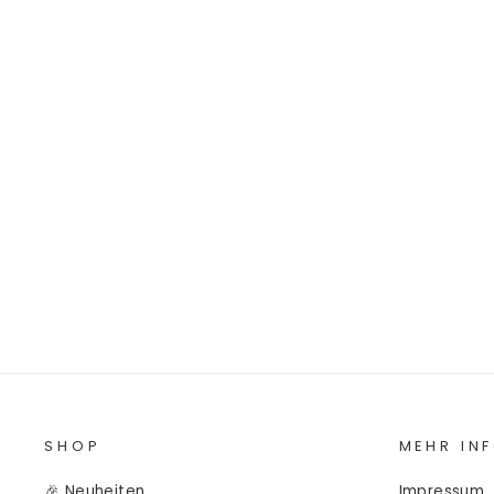
JACQUARD-SWEAT GEBÜRSTET
"MAX" // KLEINE FISCHGRÄTEN
€8,90/0.5m
€17,80/m
SHOP
MEHR IN
🎉 Neuheiten
Impressum