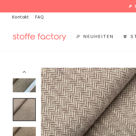
Direkt
🎉
zum
Kontakt
FAQ
Inhalt
🎉 NEUHEITEN
🧣 S