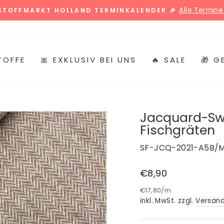
Alle Termine 
 STOFFMARKT HOLLAND TERMINKALENDER 🎉
Pause
Diashow
TOFFE
🎀 EXKLUSIV BEI UNS
🔥 SALE
🎁 
Jacquard-Swe
Fischgräten
SF-JCQ-2021-A5B/
Normaler
€8,90
Preis
€17,80
/
m
inkl. MwSt. zzgl.
Versan