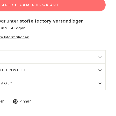
JETZT ZUM CHECKOUT
bar unter
stoffe factory Versandlager
 in 2 - 4 Tagen
ore Informationen
GEHINWEISE
RAGE?
Auf
Auf
ern
Pinnen
Twitter
Pinterest
twittern
pinnen