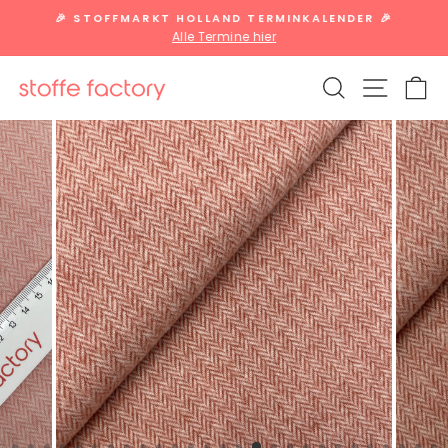
Direkt
🎉 STOFFMARKT HOLLAND TERMINKALENDER 🎉
zum
Alle Termine hier
Pause
Inhalt
Diashow
SUCHE
SEITE
W