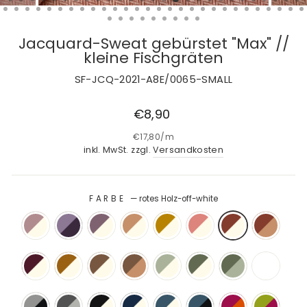
Jacquard-Sweat gebürstet "Max" //
kleine Fischgräten
SF-JCQ-2021-A8E/0065-SMALL
Normaler
€8,90
Preis
€17,80
/
m
inkl. MwSt. zzgl.
Versandkosten
FARBE
—
rotes Holz-off-white