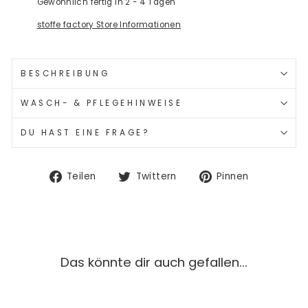
Gewöhnlich fertig in 2 - 4 Tagen
stoffe factory Store Informationen
BESCHREIBUNG
WASCH- & PFLEGEHINWEISE
DU HAST EINE FRAGE?
Auf
Auf
Auf
Teilen
Twittern
Pinnen
Facebook
Twitter
Pinterest
teilen
twittern
pinnen
Das könnte dir auch gefallen...