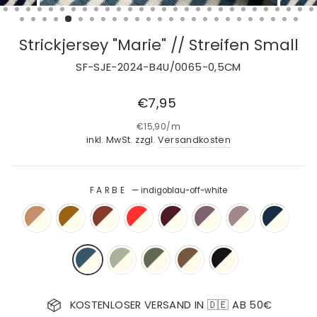
Strickjersey "Marie" // Streifen Small
SF-SJE-2024-B4U/0065-0,5CM
Normaler
€7,95
Preis
€15,90
/
m
inkl. MwSt. zzgl.
Versandkosten
FARBE
—
indigoblau-off-white
KOSTENLOSER VERSAND IN 🇩🇪 AB 50€