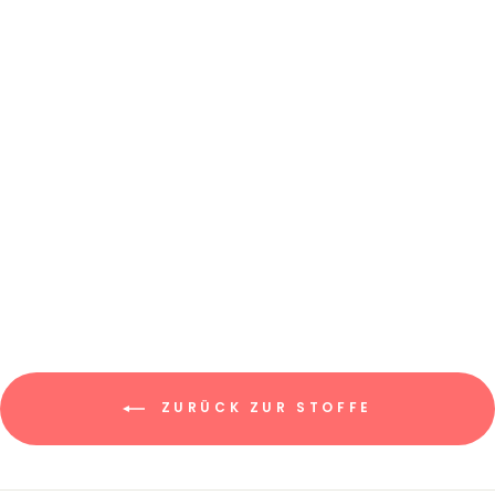
STRICKJERSEY
"MARIE" //
STREIFEN SMALL
€7,95/0.5m
€15,90/m
ZURÜCK ZUR STOFFE