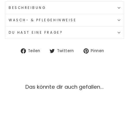
BESCHREIBUNG
WASCH- & PFLEGEHINWEISE
DU HAST EINE FRAGE?
Auf
Auf
Auf
Teilen
Twittern
Pinnen
Facebook
Twitter
Pinterest
teilen
twittern
pinnen
Das könnte dir auch gefallen...