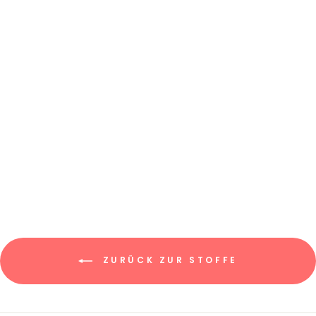
STRICKJERSEY
"MARIE" //
STREIFEN SMALL
€7,95/0.5m
€15,90/m
ZURÜCK ZUR STOFFE