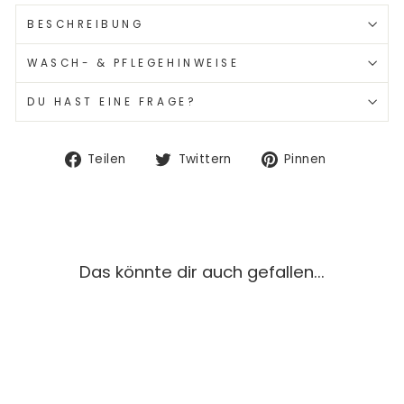
BESCHREIBUNG
WASCH- & PFLEGEHINWEISE
DU HAST EINE FRAGE?
Auf
Auf
Auf
Teilen
Twittern
Pinnen
Facebook
Twitter
Pinterest
teilen
twittern
pinnen
Das könnte dir auch gefallen...