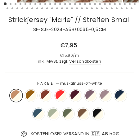
Strickjersey "Marie" // Streifen Small
SF-SJE-2024-A5B/0065-0,5CM
Normaler
€7,95
Preis
€15,90
/
m
inkl. MwSt. zzgl.
Versandkosten
FARBE
—
muskatnuss-off-white
KOSTENLOSER VERSAND IN 🇩🇪 AB 50€