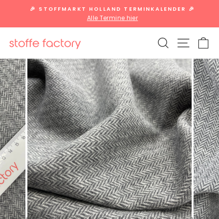
Direkt
🎉 STOFFMARKT HOLLAND TERMINKALENDER 🎉
zum
Alle Termine hier
Pause
Inhalt
Diashow
SUCHE
SEITE
W