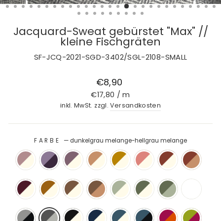
Jacquard-Sweat gebürstet "Max" //
kleine Fischgräten
SF-JCQ-2021-SGD-3402/SGL-2108-SMALL
Normaler
€8,90
Preis
€17,80
/
m
inkl. MwSt. zzgl.
Versandkosten
FARBE
—
dunkelgrau melange-hellgrau melange