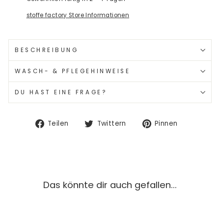
stoffe factory Store Informationen
BESCHREIBUNG
WASCH- & PFLEGEHINWEISE
DU HAST EINE FRAGE?
Auf
Auf
Auf
Teilen
Twittern
Pinnen
Facebook
Twitter
Pinterest
teilen
twittern
pinnen
Das könnte dir auch gefallen...