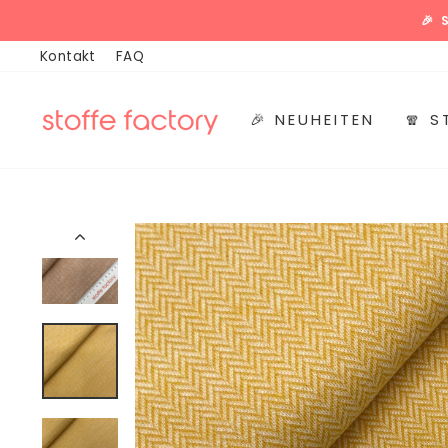
Direkt
🎉
zum
Kontakt
FAQ
Inhalt
🎉 NEUHEITEN
🧣 S