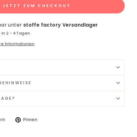
JETZT ZUM CHECKOUT
bar unter
stoffe factory Versandlager
 in 2 - 4 Tagen
ore Informationen
GEHINWEISE
RAGE?
Auf
Auf
ern
Pinnen
Twitter
Pinterest
twittern
pinnen