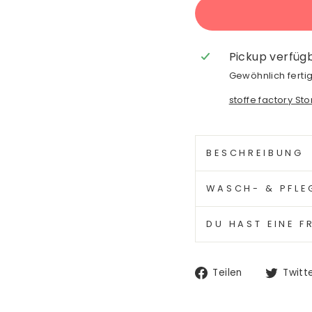
Pickup verfüg
Gewöhnlich fertig
stoffe factory St
BESCHREIBUNG
WASCH- & PFLE
DU HAST EINE F
Auf
Teilen
Twitt
Facebook
teilen