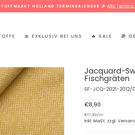
Alle Termine 
 STOFFMARKT HOLLAND TERMINKALENDER 🎉
Pause
Diashow
TOFFE
🎀 EXKLUSIV BEI UNS
🔥 SALE
🎁 
Jacquard-Swe
Fischgräten
SF-JCQ-2021-2012/
Normaler
€8,90
Preis
€17,80
/
m
inkl. MwSt. zzgl.
Versan