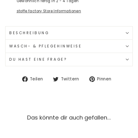
Gewöhnlich fertig in 2 - 4 Tagen
stoffe factory Store Informationen
BESCHREIBUNG
WASCH- & PFLEGEHINWEISE
DU HAST EINE FRAGE?
Auf
Auf
Auf
Teilen
Twittern
Pinnen
Facebook
Twitter
Pinterest
teilen
twittern
pinnen
Das könnte dir auch gefallen...