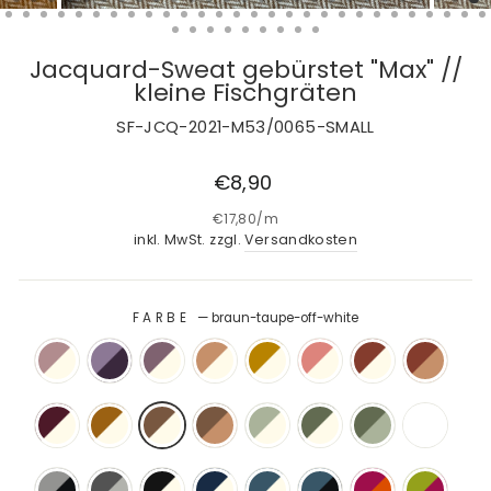
Jacquard-Sweat gebürstet "Max" //
kleine Fischgräten
SF-JCQ-2021-M53/0065-SMALL
Normaler
€8,90
Preis
€17,80
/
m
inkl. MwSt. zzgl.
Versandkosten
FARBE
—
braun-taupe-off-white