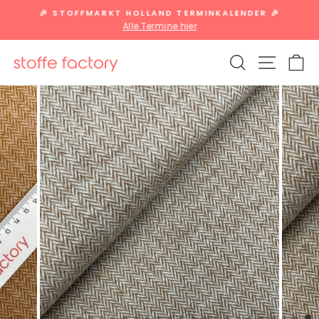
Direkt
🎉 STOFFMARKT HOLLAND TERMINKALENDER 🎉
zum
Alle Termine hier
Pause
Inhalt
Diashow
SUCHE
SEITE
W