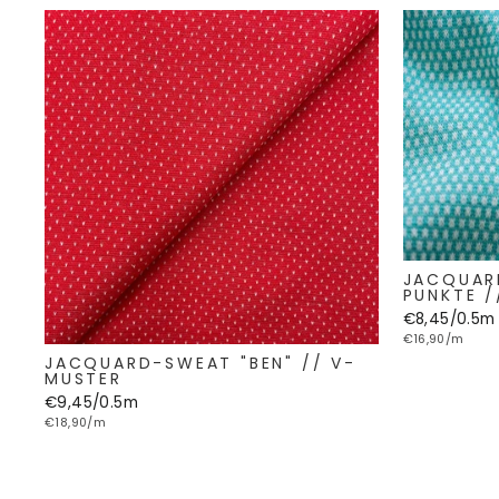
JACQUARD
PUNKTE /
€8,45/0.5m
€16,90/m
JACQUARD-SWEAT "BEN" // V-
MUSTER
€9,45/0.5m
€18,90/m