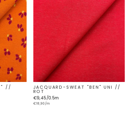
" //
JACQUARD-SWEAT "BEN" UNI //
ROT
€9,45/0.5m
€18,90/m