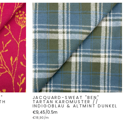
"
JACQUARD-SWEAT "BEN"
TH
TARTAN KAROMUSTER //
INDIGOBLAU & ALTMINT DUNKEL
€9,45/0.5m
€18,90/m