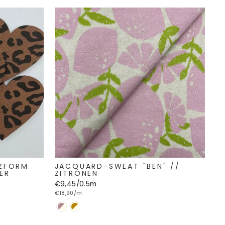
RZFORM
JACQUARD-SWEAT "BEN" //
ER
ZITRONEN
€9,45/0.5m
€18,90/m