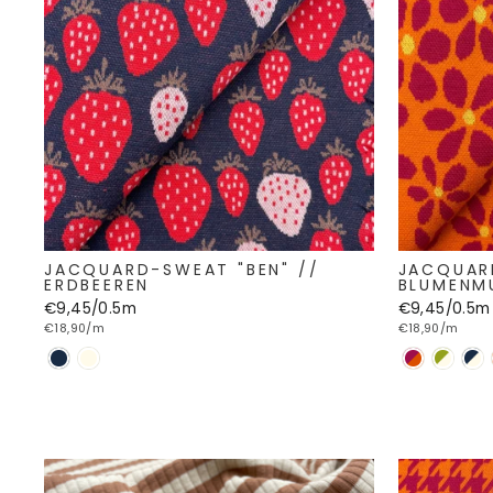
JACQUARD-SWEAT "BEN" //
JACQUAR
ERDBEEREN
BLUMENM
€9,45/0.5m
€9,45/0.5m
€18,90/m
€18,90/m