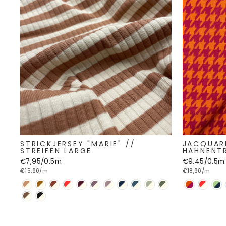
STRICKJERSEY "MARIE" //
JACQUAR
STREIFEN LARGE
HAHNENT
€7,95/0.5m
€9,45/0.5m
€15,90/m
€18,90/m