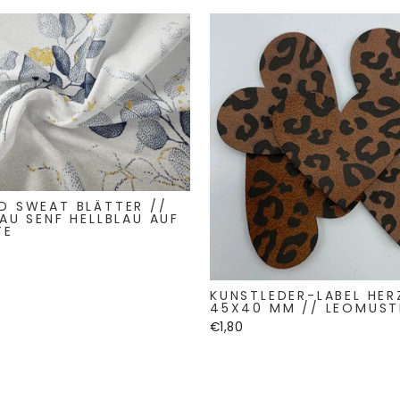
D SWEAT BLÄTTER //
AU SENF HELLBLAU AUF
TE
KUNSTLEDER-LABEL HE
45X40 MM // LEOMUST
€1,80