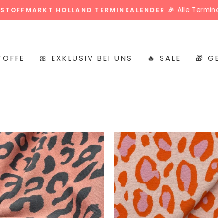
Alle Termine 
 STOFFMARKT HOLLAND TERMINKALENDER 🎉
Pause
Diashow
TOFFE
🎀 EXKLUSIV BEI UNS
🔥 SALE
🎁 