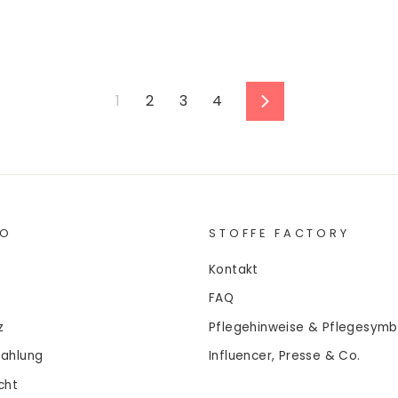
1
2
3
4
Vorwärts
FO
STOFFE FACTORY
Kontakt
FAQ
z
Pflegehinweise & Pflegesymb
Zahlung
Influencer, Presse & Co.
cht