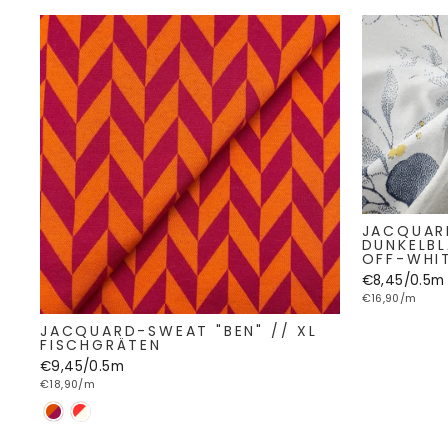
JACQUAR
DUNKELBL
OFF-WHI
€8,45/0.5m
€16,90/m
JACQUARD-SWEAT "BEN" // XL
FISCHGRÄTEN
€9,45/0.5m
€18,90/m