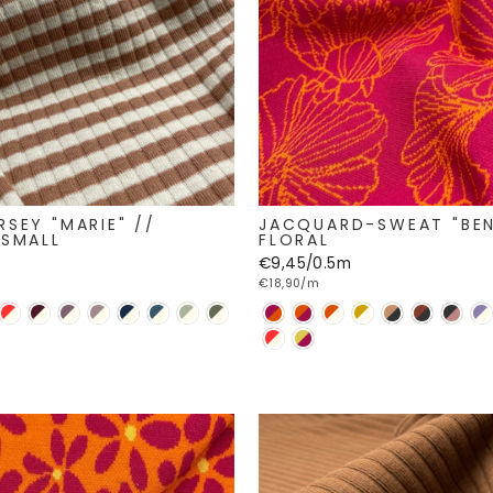
RSEY "MARIE" //
JACQUARD-SWEAT "BEN
 SMALL
FLORAL
€9,45/0.5m
€18,90/m