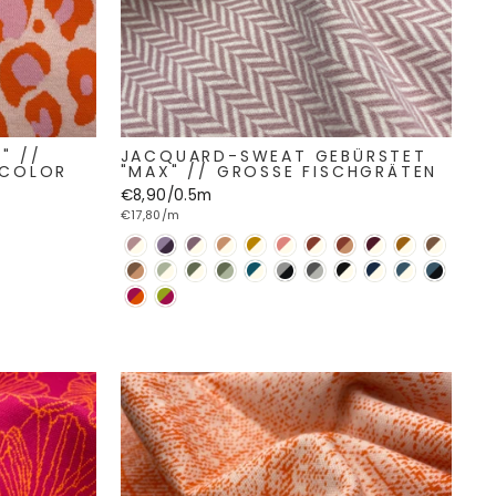
" //
JACQUARD-SWEAT GEBÜRSTET
 COLOR
"MAX" // GROSSE FISCHGRÄTEN
€8,90/0.5m
€17,80/m