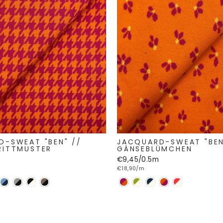
D-SWEAT "BEN" //
JACQUARD-SWEAT "BEN
RITTMUSTER
GÄNSEBLÜMCHEN
€9,45/0.5m
€18,90/m