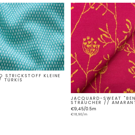
 STRICKSTOFF KLEINE
/ TÜRKIS
JACQUARD-SWEAT "BEN
STRÄUCHER // AMARAN
€9,45/0.5m
€18,90/m