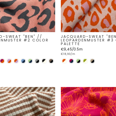
D-SWEAT "BEN" //
JACQUARD-SWEAT "BEN
ENMUSTER #2 COLOR
LEOPARDENMUSTER #3
PALETTE
€9,45/0.5m
€18,90/m