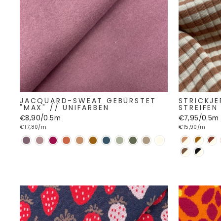
JACQUARD-SWEAT GEBÜRSTET
STRICKJE
"MAX" // UNIFARBEN
STREIFEN
€8,90/0.5m
€7,95/0.5m
€17,80/m
€15,90/m