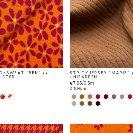
D-SWEAT "BEN" //
STRICKJERSEY "MARIE" 
USTER
UNIFARBEN
€7,95/0.5m
€15,90/m