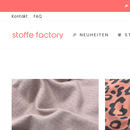
Direkt
🎉
zum
Kontakt
FAQ
Inhalt
🎉 NEUHEITEN
🧣 S