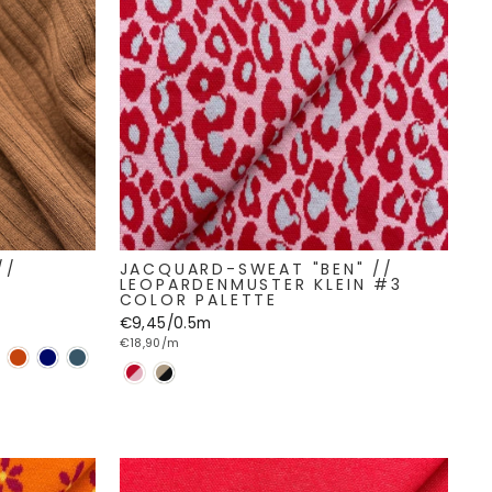
//
JACQUARD-SWEAT "BEN" //
LEOPARDENMUSTER KLEIN #3
COLOR PALETTE
€9,45/0.5m
€18,90/m