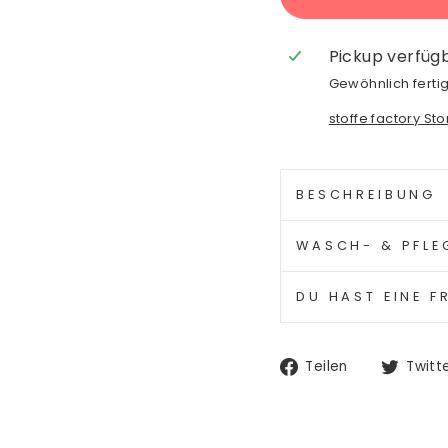
Pickup verfüg
Gewöhnlich fertig
stoffe factory St
BESCHREIBUNG
WASCH- & PFLE
DU HAST EINE F
Auf
Teilen
Twitt
Facebook
teilen