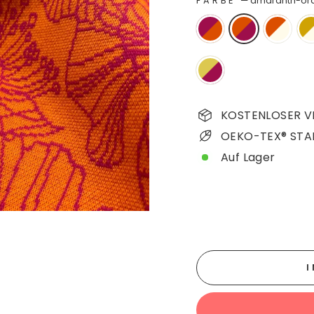
FARBE
—
amaranth-or
KOSTENLOSER VE
OEKO-TEX® STA
Auf Lager