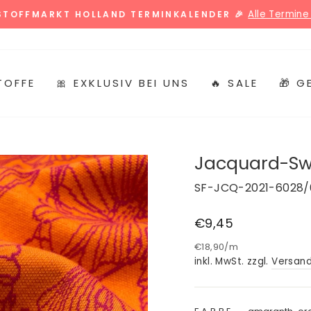
Alle Termine 
 STOFFMARKT HOLLAND TERMINKALENDER 🎉
Pause
Diashow
TOFFE
🎀 EXKLUSIV BEI UNS
🔥 SALE
🎁 
Jacquard-Swea
SF-JCQ-2021-6028/
Normaler
€9,45
Preis
€18,90
/
m
inkl. MwSt. zzgl.
Versan