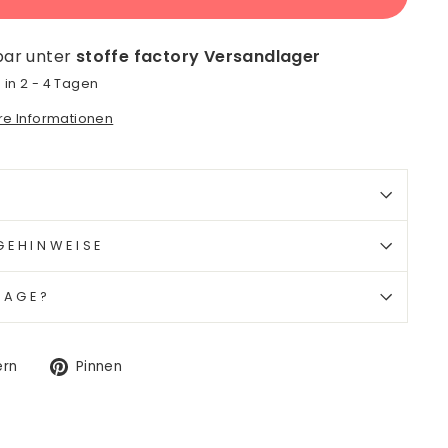
bar unter
stoffe factory Versandlager
 in 2 - 4 Tagen
ore Informationen
GEHINWEISE
RAGE?
Auf
Auf
ern
Pinnen
Twitter
Pinterest
twittern
pinnen