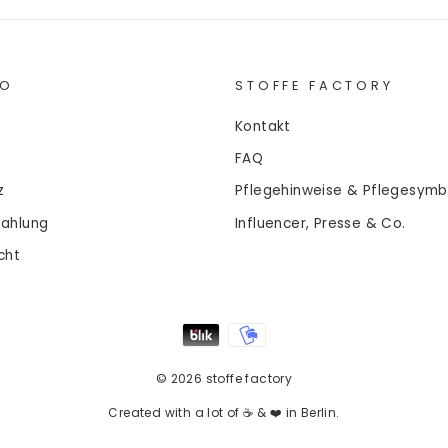
FO
STOFFE FACTORY
Kontakt
FAQ
z
Pflegehinweise & Pflegesymb
Zahlung
Influencer, Presse & Co.
cht
© 2026 stoffe factory
Created with a lot of ☕ & ❤️ in Berlin.