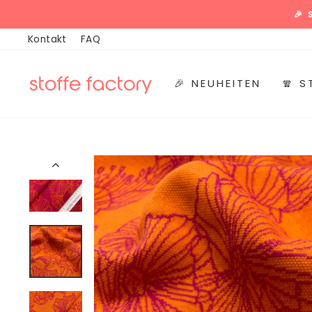
Direkt
🎉
zum
Kontakt
FAQ
Inhalt
🎉 NEUHEITEN
🧣 S