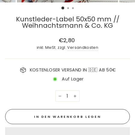
Kunstleder-Label 50x50 mm //
Weihnachtsmann & Co. KG
Normaler
€2,80
Preis
inkl. MwSt. zzgl.
Versandkosten
KOSTENLOSER VERSAND IN 🇩🇪 AB 50€
Auf Lager
−
+
IN DEN WARENKORB LEGEN