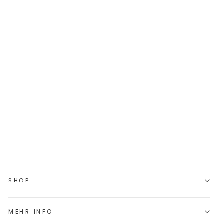
KUNSTLEDER-
LABEL 50X50 MM
//
WEIHNACHTSMAN
N & CO. KG
€2,80
SHOP
MEHR INFO