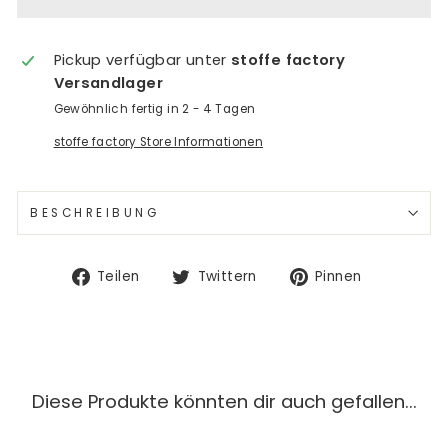
Pickup verfügbar unter
stoffe factory
Versandlager
Gewöhnlich fertig in 2 - 4 Tagen
stoffe factory Store Informationen
BESCHREIBUNG
Auf
Auf
Auf
Teilen
Twittern
Pinnen
Facebook
Twitter
Pinterest
teilen
twittern
pinnen
Diese Produkte könnten dir auch gefallen...