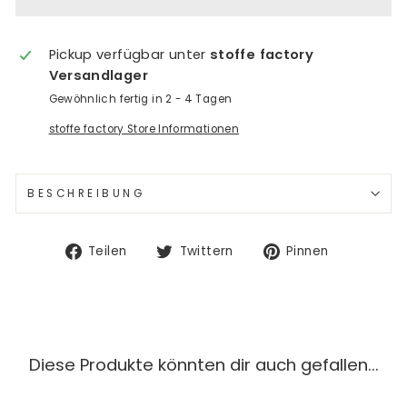
Pickup verfügbar unter
stoffe factory
Versandlager
Gewöhnlich fertig in 2 - 4 Tagen
stoffe factory Store Informationen
BESCHREIBUNG
Auf
Auf
Auf
Teilen
Twittern
Pinnen
Facebook
Twitter
Pinterest
teilen
twittern
pinnen
Diese Produkte könnten dir auch gefallen...