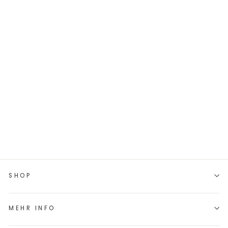
KUNSTLEDER-
LABEL 50X50 MM
// TRAKTOR
€2,80
SHOP
MEHR INFO