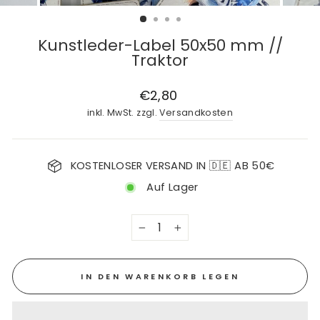
Kunstleder-Label 50x50 mm //
Traktor
Normaler
€2,80
Preis
inkl. MwSt. zzgl.
Versandkosten
KOSTENLOSER VERSAND IN 🇩🇪 AB 50€
Auf Lager
−
+
IN DEN WARENKORB LEGEN