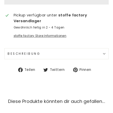
Pickup verfügbar unter
stoffe factory
Versandlager
Gewöhnlich fertig in 2 - 4 Tagen
stoffe factory Store Informationen
BESCHREIBUNG
Auf
Auf
Auf
Teilen
Twittern
Pinnen
Facebook
Twitter
Pinterest
teilen
twittern
pinnen
Diese Produkte könnten dir auch gefallen...