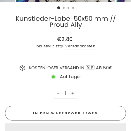
Kunstleder-Label 50x50 mm //
Proud Ally
Normaler
€2,80
Preis
inkl. MwSt. zzgl.
Versandkosten
KOSTENLOSER VERSAND IN 🇩🇪 AB 50€
Auf Lager
−
+
IN DEN WARENKORB LEGEN