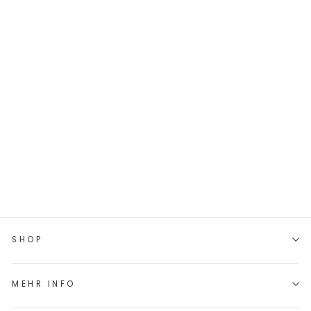
KUNSTLEDER-
LABEL 50X50 MM
// PROUD ALLY
€2,80
SHOP
MEHR INFO