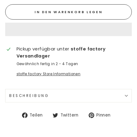
IN DEN WARENKORB LEGEN
Pickup verfügbar unter
stoffe factory
Versandlager
Gewöhnlich fertig in 2 - 4 Tagen
stoffe factory Store Informationen
BESCHREIBUNG
Auf
Auf
Auf
Teilen
Twittern
Pinnen
Facebook
Twitter
Pinterest
teilen
twittern
pinnen