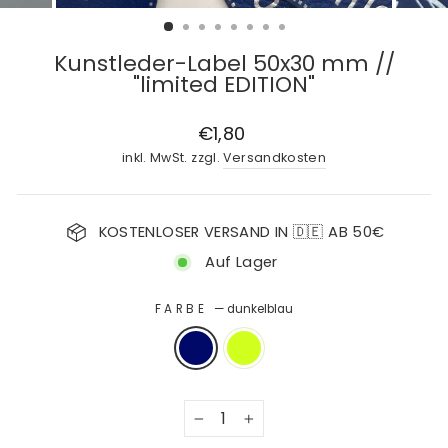
Kunstleder-Label 50x30 mm //
"limited EDITION"
Normaler
€1,80
Preis
inkl. MwSt. zzgl.
Versandkosten
KOSTENLOSER VERSAND IN 🇩🇪 AB 50€
Auf Lager
FARBE
—
dunkelblau
−
+