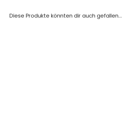
Diese Produkte könnten dir auch gefallen...
KUNSTLEDER-
LABEL 50X30 MM
// "LIMITED
EDITION"
€1,80