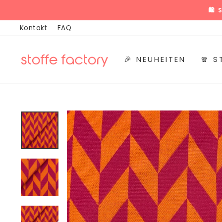
Direkt

zum
Kontakt
FAQ
Inhalt
🎉 NEUHEITEN
🧣 S