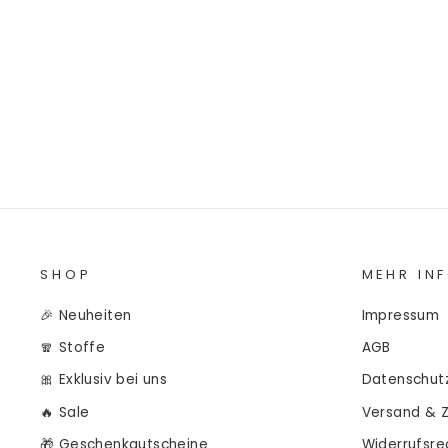
€9,45/0.5m
€18,90/m
SHOP
MEHR IN
🎉 Neuheiten
Impressum
🧣 Stoffe
AGB
🎀 Exklusiv bei uns
Datenschut
🔥 Sale
Versand & 
🎁 Geschenkgutscheine
Widerrufsre