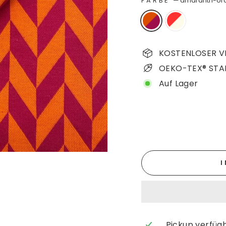
FARBE
—
amaranth-or
KOSTENLOSER VE
OEKO-TEX® STA
Auf Lager
Pickup verfüg