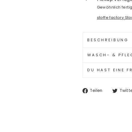
Gewöhnlich fertig
stoffe factory St
BESCHREIBUNG
WASCH- & PFLE
DU HAST EINE F
Auf
Teilen
Twitt
Facebook
teilen