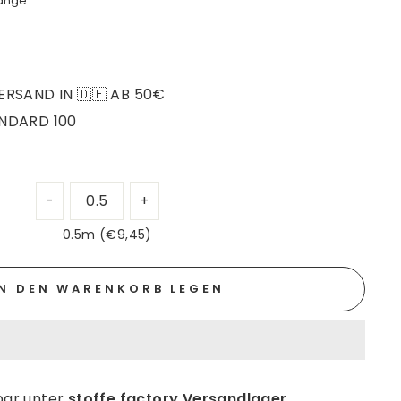
ange
RSAND IN 🇩🇪 AB 50€
NDARD 100
0.5m (€9,45)
IN DEN WARENKORB LEGEN
bar unter
stoffe factory Versandlager