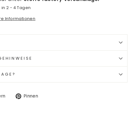
 in 2 - 4 Tagen
ore Informationen
GEHINWEISE
RAGE?
Auf
Auf
ern
Pinnen
Twitter
Pinterest
twittern
pinnen