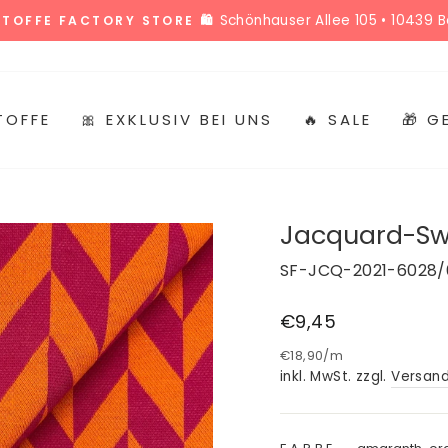
Alle Termin
 STOFFMARKT HOLLAND TERMINKALENDER 🎉
Pause
Diashow
TOFFE
🎀 EXKLUSIV BEI UNS
🔥 SALE
🎁 
Jacquard-Swe
SF-JCQ-2021-6028/
Normaler
€9,45
Preis
€18,90
/
m
inkl. MwSt. zzgl.
Versan