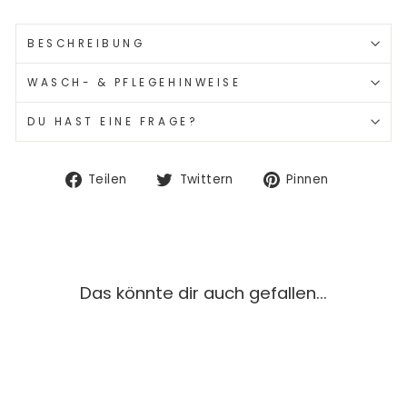
BESCHREIBUNG
WASCH- & PFLEGEHINWEISE
DU HAST EINE FRAGE?
Auf
Auf
Auf
Teilen
Twittern
Pinnen
Facebook
Twitter
Pinterest
teilen
twittern
pinnen
Das könnte dir auch gefallen...