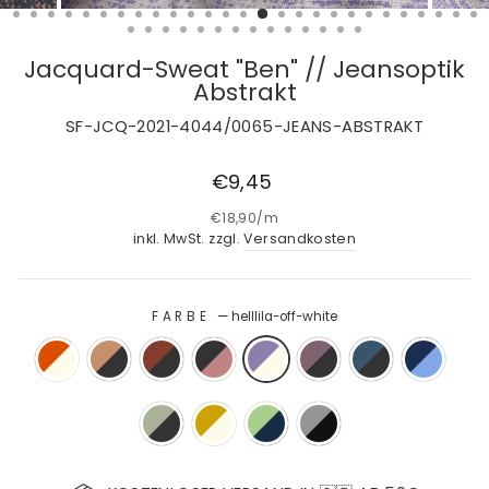
Jacquard-Sweat "Ben" // Jeansoptik
Abstrakt
SF-JCQ-2021-4044/0065-JEANS-ABSTRAKT
Normaler
€9,45
Preis
€18,90
/
m
inkl. MwSt. zzgl.
Versandkosten
FARBE
—
helllila-off-white