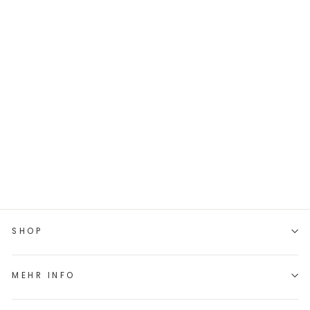
JACQUARD-
SWEAT "BEN" //
JEANSOPTIK
ABSTRAKT
€9,45/0.5m
€18,90/m
SHOP
MEHR INFO