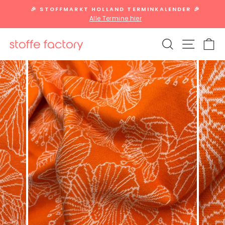
Direkt
🎉 STOFFMARKT HOLLAND TERMINKALENDER 🎉
zum
Alle Termine hier
Pause
Inhalt
Diashow
SUCHE
SEITE
W