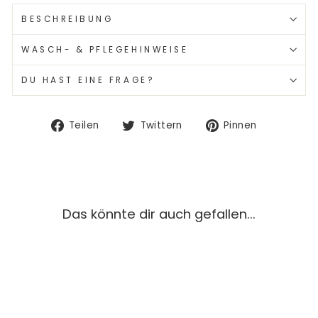
BESCHREIBUNG
WASCH- & PFLEGEHINWEISE
DU HAST EINE FRAGE?
Auf
Auf
Auf
Teilen
Twittern
Pinnen
Facebook
Twitter
Pinterest
teilen
twittern
pinnen
Das könnte dir auch gefallen...