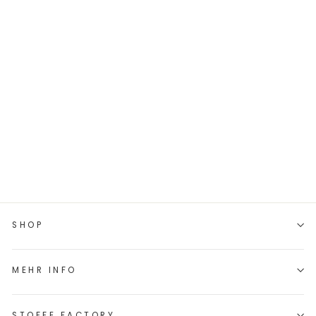
JACQUARD-
SWEAT "BEN" //
FLORAL
€9,45/0.5m
€18,90/m
SHOP
MEHR INFO
STOFFE FACTORY