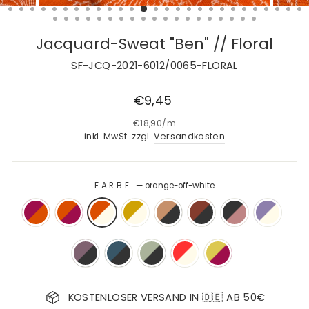
Jacquard-Sweat "Ben" // Floral
SF-JCQ-2021-6012/0065-FLORAL
Normaler
€9,45
Preis
€18,90
/
m
inkl. MwSt. zzgl.
Versandkosten
FARBE
—
orange-off-white
KOSTENLOSER VERSAND IN 🇩🇪 AB 50€