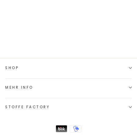
JACQUARD-
SWEAT "BEN" //
ERDBEEREN
€9,45/0.5m
€18,90/m
SHOP
MEHR INFO
STOFFE FACTORY