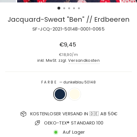
Jacquard-Sweat "Ben" // Erdbeeren
SF-JCQ-2021-50148-0001-0065
Normaler
€9,45
Preis
€18,90
/
m
inkl. MwSt. zzgl.
Versandkosten
FARBE
—
dunkelblau 50148
KOSTENLOSER VERSAND IN 🇩🇪 AB 50€
OEKO-TEX® STANDARD 100
Auf Lager