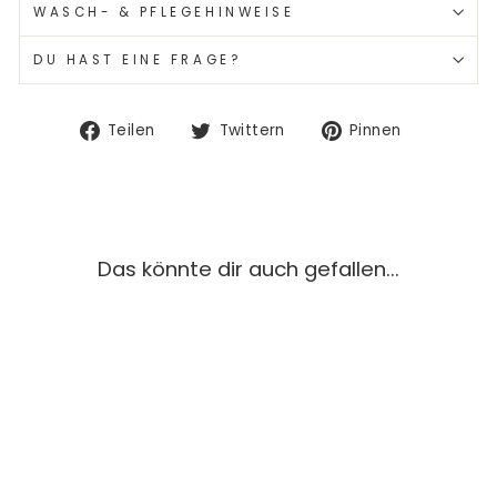
WASCH- & PFLEGEHINWEISE
DU HAST EINE FRAGE?
Auf
Auf
Auf
Teilen
Twittern
Pinnen
Facebook
Twitter
Pinterest
teilen
twittern
pinnen
Das könnte dir auch gefallen...