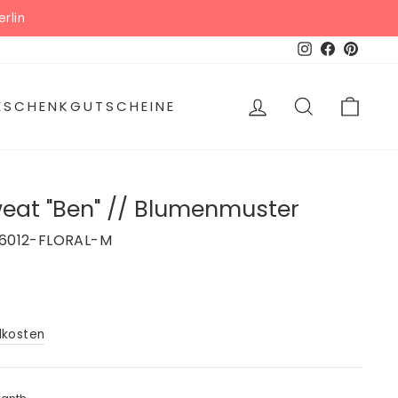
 hier
Instagram
Facebook
Pinter
EINLOGGEN
SUCHE
WAR
GESCHENKGUTSCHEINE
eat "Ben" // Blumenmuster
6012-FLORAL-M
dkosten