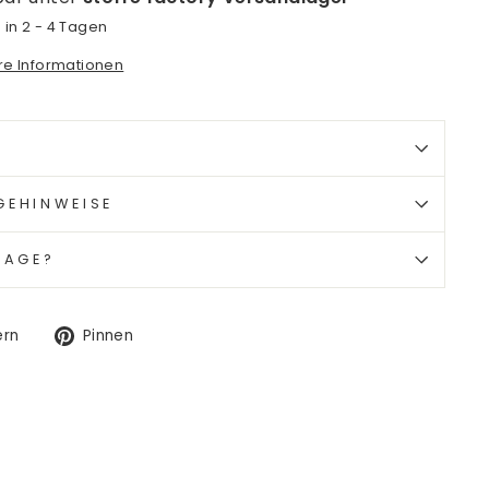
 in 2 - 4 Tagen
ore Informationen
GEHINWEISE
RAGE?
Auf
Auf
ern
Pinnen
Twitter
Pinterest
twittern
pinnen