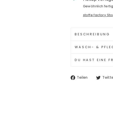
Gewöhnlich fertig
stoffe factory St
BESCHREIBUNG
WASCH- & PFLE
DU HAST EINE F
Auf
Teilen
Twitt
Facebook
teilen