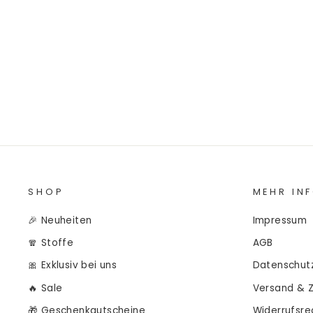
€9,45/0.5m
€18,90/m
SHOP
MEHR IN
🎉 Neuheiten
Impressum
🧣 Stoffe
AGB
🎀 Exklusiv bei uns
Datenschut
🔥 Sale
Versand & 
🎁 Geschenkgutscheine
Widerrufsre