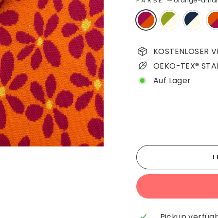
FARBE
—
orange-amar
KOSTENLOSER VE
OEKO-TEX® STA
Auf Lager
Pickup verfüg