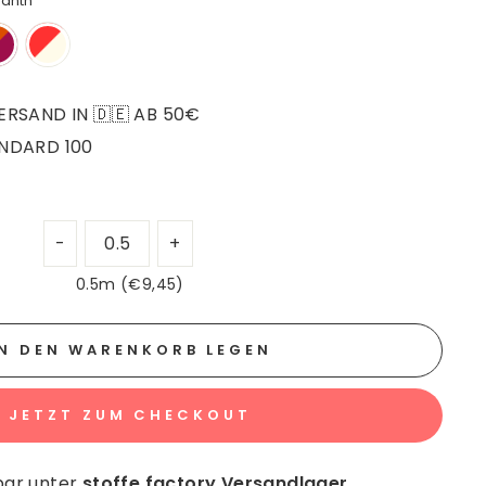
anth
RSAND IN 🇩🇪 AB 50€
NDARD 100
0.5m (€9,45)
IN DEN WARENKORB LEGEN
JETZT ZUM CHECKOUT
bar unter
stoffe factory Versandlager