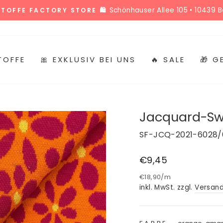
Alle Termine
 STOFFMARKT HOLLAND TERMINKALENDER 🎉
Pause
Diashow
TOFFE
🎀 EXKLUSIV BEI UNS
🔥 SALE
🎁 
Jacquard-Sw
SF-JCQ-2021-6028/
Normaler
€9,45
Preis
€18,90
/
m
inkl. MwSt. zzgl.
Versan