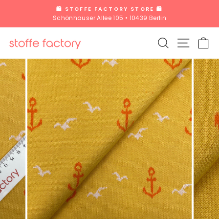
Direkt
🛍️ STOFFE FACTORY STORE 🛍️
zum
Schönhauser Allee 105 • 10439 Berlin
Pause
Inhalt
Diashow
SUCHE
SEITE
W