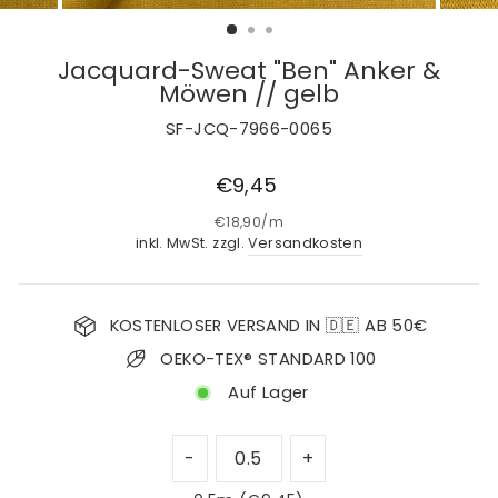
Jacquard-Sweat "Ben" Anker &
Möwen // gelb
SF-JCQ-7966-0065
Normaler
€9,45
Preis
€18,90
/
m
inkl. MwSt. zzgl.
Versandkosten
KOSTENLOSER VERSAND IN 🇩🇪 AB 50€
OEKO-TEX® STANDARD 100
Auf Lager