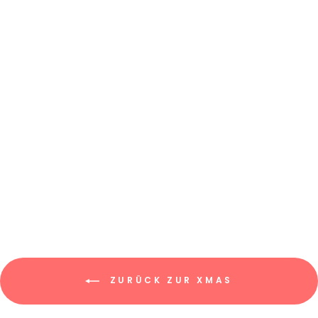
KUNSTLEDER-
LABEL 50X50 MM
// EICHHÖRNCHEN
€2,80
ZURÜCK ZUR XMAS