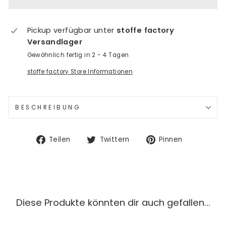
Pickup verfügbar unter
stoffe factory
Versandlager
Gewöhnlich fertig in 2 - 4 Tagen
stoffe factory Store Informationen
BESCHREIBUNG
Auf
Auf
Auf
Teilen
Twittern
Pinnen
Facebook
Twitter
Pinterest
teilen
twittern
pinnen
Diese Produkte könnten dir auch gefallen...