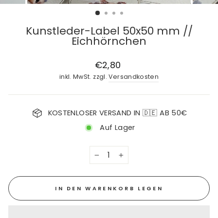
Kunstleder-Label 50x50 mm //
Eichhörnchen
Normaler
€2,80
Preis
inkl. MwSt. zzgl.
Versandkosten
KOSTENLOSER VERSAND IN 🇩🇪 AB 50€
Auf Lager
−
+
IN DEN WARENKORB LEGEN