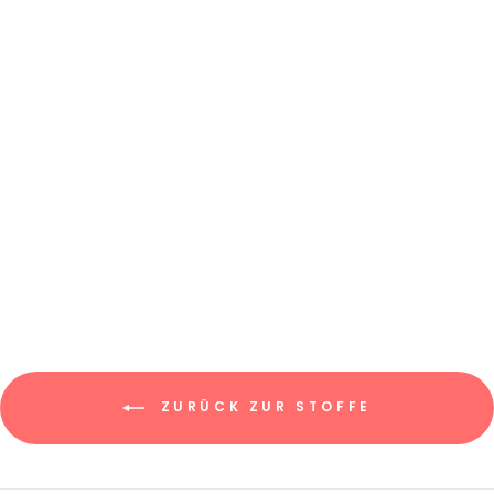
STRICKJERSEY
"MARIE" //
UNIFARBEN
€7,95/0.5m
€15,90/m
ZURÜCK ZUR STOFFE