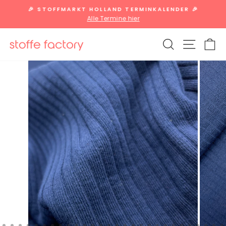
Direkt
🎉 STOFFMARKT HOLLAND TERMINKALENDER 🎉
zum
Alle Termine hier
Pause
Inhalt
Diashow
SUCHE
SEITE
W