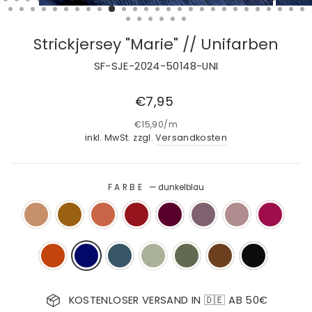
Strickjersey "Marie" // Unifarben
SF-SJE-2024-50148-UNI
Normaler
€7,95
Preis
€15,90
/
m
inkl. MwSt. zzgl.
Versandkosten
FARBE
—
dunkelblau
KOSTENLOSER VERSAND IN 🇩🇪 AB 50€