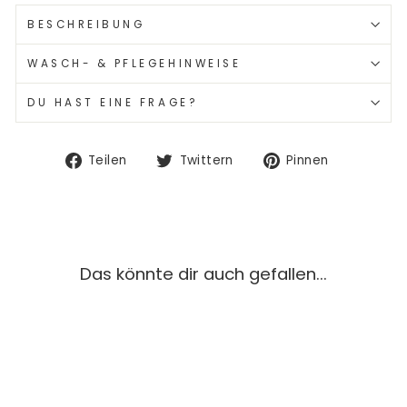
BESCHREIBUNG
WASCH- & PFLEGEHINWEISE
DU HAST EINE FRAGE?
Auf
Auf
Auf
Teilen
Twittern
Pinnen
Facebook
Twitter
Pinterest
teilen
twittern
pinnen
Das könnte dir auch gefallen...