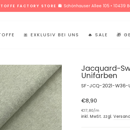
Alle Termine
 STOFFMARKT HOLLAND TERMINKALENDER 🎉
Pause
Diashow
TOFFE
🎀 EXKLUSIV BEI UNS
🔥 SALE
🎁 
Jacquard-Swe
Unifarben
SF-JCQ-2021-W36-
Normaler
€8,90
Preis
€17,80
/
m
inkl. MwSt. zzgl.
Versan