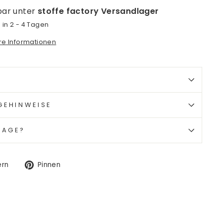
bar unter
stoffe factory Versandlager
 in 2 - 4 Tagen
ore Informationen
GEHINWEISE
RAGE?
Auf
Auf
ern
Pinnen
Twitter
Pinterest
twittern
pinnen