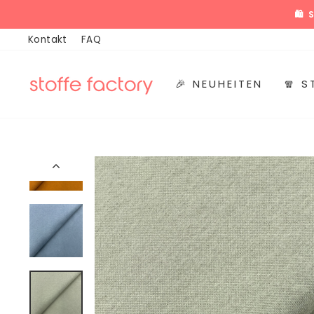
Direkt
🎉
zum
Kontakt
FAQ
Inhalt
🎉 NEUHEITEN
🧣 S