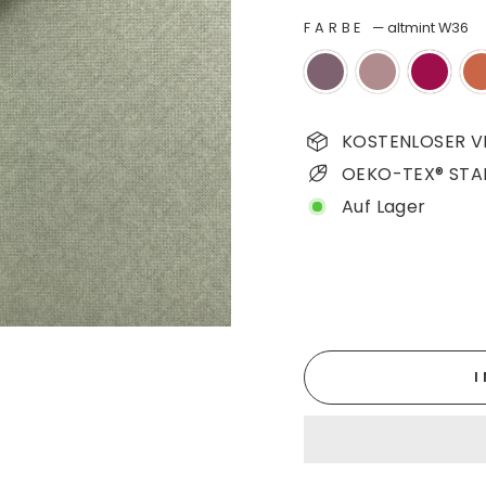
FARBE
—
altmint W36
KOSTENLOSER VE
OEKO-TEX® STA
Auf Lager