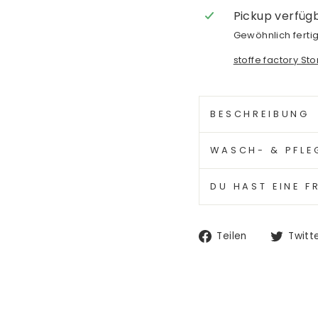
Pickup verfüg
Gewöhnlich fertig
stoffe factory St
BESCHREIBUNG
WASCH- & PFLE
DU HAST EINE F
Auf
Teilen
Twitt
Facebook
teilen