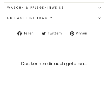
WASCH- & PFLEGEHINWEISE
DU HAST EINE FRAGE?
Auf
Auf
Auf
Teilen
Twittern
Pinnen
Facebook
Twitter
Pinterest
teilen
twittern
pinnen
Das könnte dir auch gefallen...