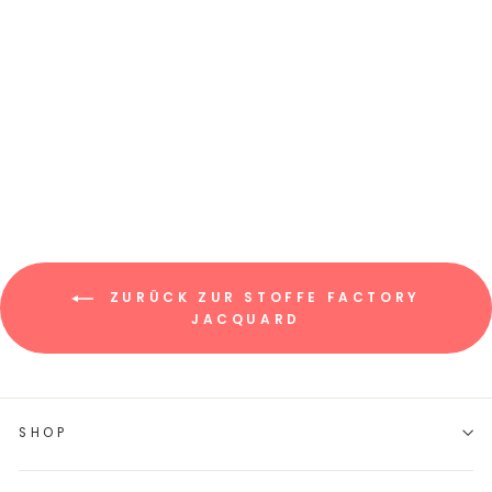
JACQUARD-
SWEAT "BEN" //
LEAVES-DOTS
€9,45/0.5m
€18,90/m
ZURÜCK ZUR STOFFE FACTORY
JACQUARD
SHOP