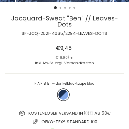
Jacquard-Sweat "Ben" // Leaves-
Dots
SF-JCQ-2021-4035/2294-LEAVES-DOTS
Normaler
€9,45
Preis
€18,90
/
m
inkl. MwSt. zzgl.
Versandkosten
FARBE
—
dunkelblau-taupe blau
KOSTENLOSER VERSAND IN 🇩🇪 AB 50€
OEKO-TEX® STANDARD 100