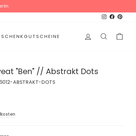
 hier
Instagram
Facebook
Pinter
EINLOGGEN
SUCHE
WAR
GESCHENKGUTSCHEINE
at "Ben" // Abstrakt Dots
/6012-ABSTRAKT-DOTS
dkosten