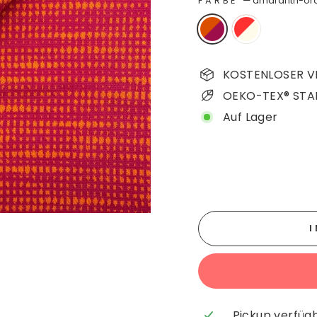
FARBE
—
amaranth-or
KOSTENLOSER VE
OEKO-TEX® STA
Auf Lager
Pickup verfüg