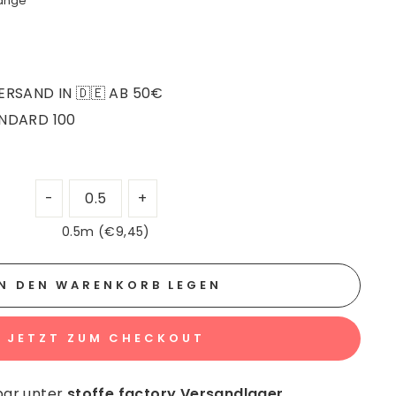
ange
RSAND IN 🇩🇪 AB 50€
NDARD 100
0.5m (€9,45)
IN DEN WARENKORB LEGEN
JETZT ZUM CHECKOUT
bar unter
stoffe factory Versandlager