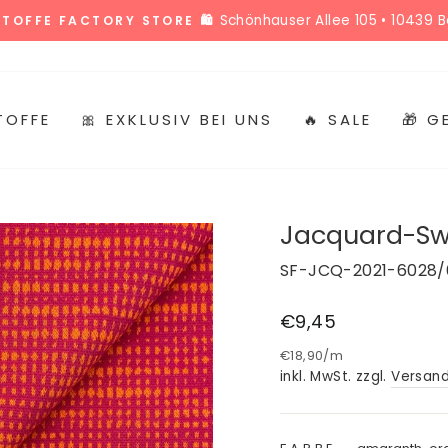
Alle Termine
 STOFFMARKT HOLLAND TERMINKALENDER 🎉
Pause
Diashow
TOFFE
🎀 EXKLUSIV BEI UNS
🔥 SALE
🎁 
Jacquard-Swe
SF-JCQ-2021-6028
Normaler
€9,45
Preis
€18,90
/
m
inkl. MwSt. zzgl.
Versan