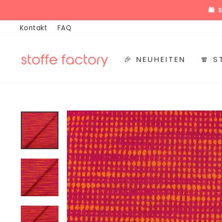
Direkt
🎉
zum
Kontakt
FAQ
Inhalt
🎉 NEUHEITEN
🧣 S