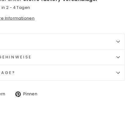
 in 2 - 4 Tagen
ore Informationen
GEHINWEISE
RAGE?
Auf
Auf
ern
Pinnen
Twitter
Pinterest
twittern
pinnen