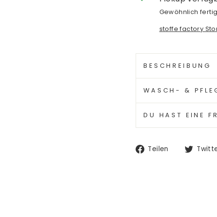
Gewöhnlich fertig
stoffe factory St
BESCHREIBUNG
WASCH- & PFLE
DU HAST EINE F
Auf
Teilen
Twitt
Facebook
teilen