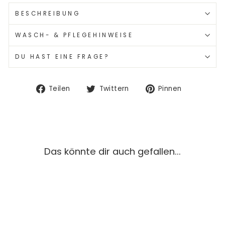
BESCHREIBUNG
WASCH- & PFLEGEHINWEISE
DU HAST EINE FRAGE?
Auf
Auf
Auf
Teilen
Twittern
Pinnen
Facebook
Twitter
Pinterest
teilen
twittern
pinnen
Das könnte dir auch gefallen...