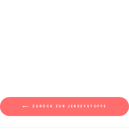
STRICKJERSEY
"MARIE" //
UNIFARBEN
€7,95/0.5m
€15,90/m
ZURÜCK ZUR JERSEYSTOFFE