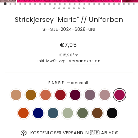
Strickjersey "Marie" // Unifarben
SF-SJE-2024-6028-UNI
Normaler
€7,95
Preis
€15,90
/
m
inkl. MwSt. zzgl.
Versandkosten
FARBE
—
amaranth
KOSTENLOSER VERSAND IN 🇩🇪 AB 50€