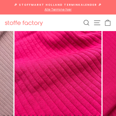
Direkt
🎉 STOFFMARKT HOLLAND TERMINKALENDER 🎉
zum
Alle Termine hier
Pause
Inhalt
Diashow
SUCHE
SEITE
W