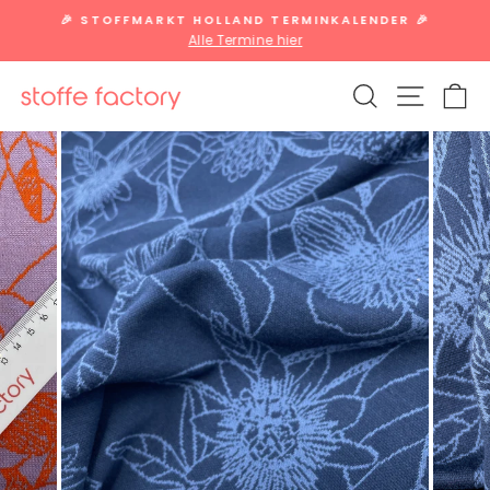
Direkt
🎉 STOFFMARKT HOLLAND TERMINKALENDER 🎉
zum
Alle Termine hier
Pause
Inhalt
Diashow
SUCHE
SEITE
W