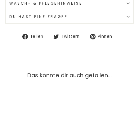
WASCH- & PFLEGEHINWEISE
DU HAST EINE FRAGE?
Auf
Auf
Auf
Teilen
Twittern
Pinnen
Facebook
Twitter
Pinterest
teilen
twittern
pinnen
Das könnte dir auch gefallen...