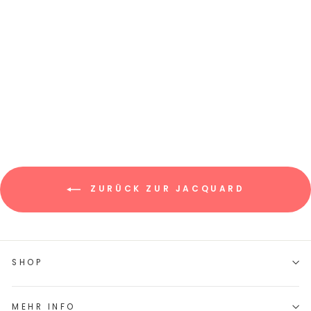
JACQUARD-
SWEAT "BEN" //
FLOWERS
€9,45/0.5m
€18,90/m
ZURÜCK ZUR JACQUARD
SHOP
MEHR INFO