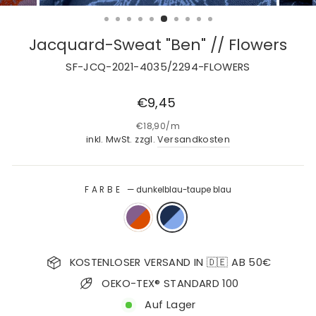
Jacquard-Sweat "Ben" // Flowers
SF-JCQ-2021-4035/2294-FLOWERS
Normaler
€9,45
Preis
€18,90
/
m
inkl. MwSt. zzgl.
Versandkosten
FARBE
—
dunkelblau-taupe blau
KOSTENLOSER VERSAND IN 🇩🇪 AB 50€
OEKO-TEX® STANDARD 100
Auf Lager