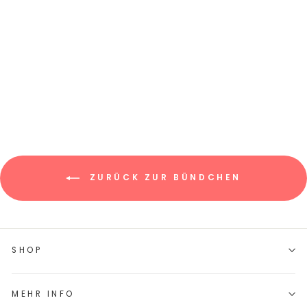
BÜNDCHEN "LILLY"
UNIFARBEN
€6,45/0.5m
€12,90/m
ZURÜCK ZUR BÜNDCHEN
SHOP
MEHR INFO