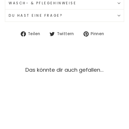
WASCH- & PFLEGEHINWEISE
DU HAST EINE FRAGE?
Auf
Auf
Auf
Teilen
Twittern
Pinnen
Facebook
Twitter
Pinterest
teilen
twittern
pinnen
Das könnte dir auch gefallen...