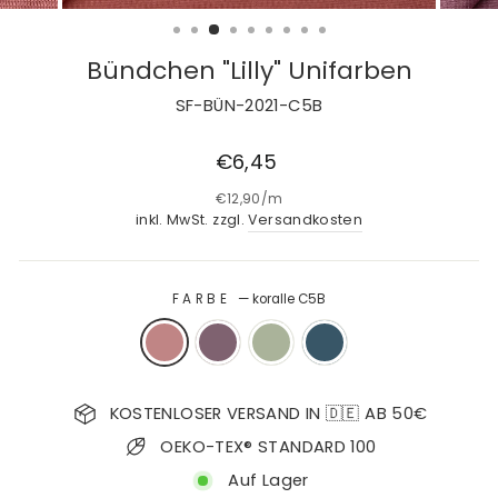
Bündchen "Lilly" Unifarben
SF-BÜN-2021-C5B
Normaler
€6,45
Preis
€12,90
/
m
inkl. MwSt. zzgl.
Versandkosten
FARBE
—
koralle C5B
KOSTENLOSER VERSAND IN 🇩🇪 AB 50€
OEKO-TEX® STANDARD 100
Auf Lager