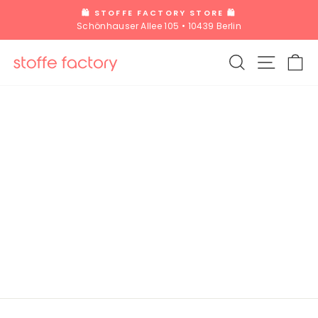
Direkt
🛍️ STOFFE FACTORY STORE 🛍️
zum
Schönhauser Allee 105 • 10439 Berlin
Pause
Inhalt
Diashow
SUCHE
SEITE
W