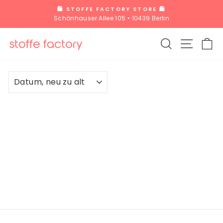
Direkt
🛍️ STOFFE FACTORY STORE 🛍️
zum
Schönhauser Allee 105 • 10439 Berlin
Pause
Inhalt
Diashow
SUCHE
SEITE
W
SORTIEREN