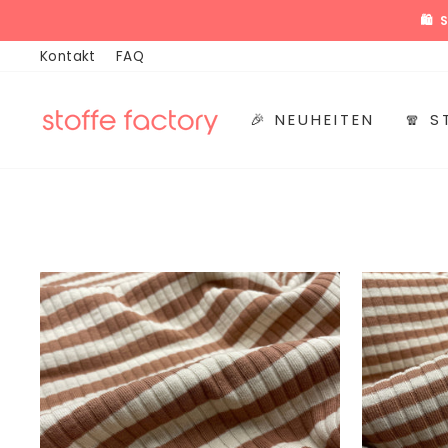
Direkt
🛍️
zum
Kontakt
FAQ
Inhalt
🎉 NEUHEITEN
🧣 S