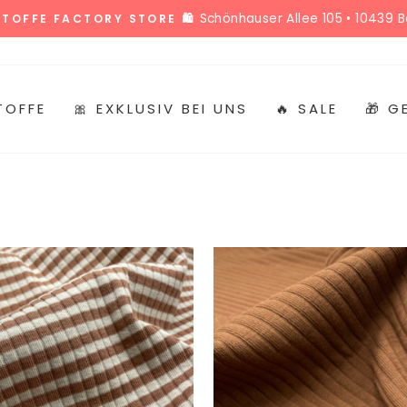
Schönhauser Allee 105 • 10439 Be
 STOFFE FACTORY STORE 🛍️
Pause
Diashow
TOFFE
🎀 EXKLUSIV BEI UNS
🔥 SALE
🎁 