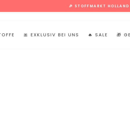
Alle Term
🎉 STOFFMARKT HOLLAND TERMINKALENDER 🎉
Pause
Diashow
TOFFE
🎀 EXKLUSIV BEI UNS
🔥 SALE
🎁 