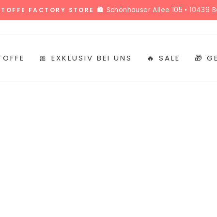
Schönhauser Allee 105 • 10439 Be
 STOFFE FACTORY STORE 🛍️
Pause
Diashow
TOFFE
🎀 EXKLUSIV BEI UNS
🔥 SALE
🎁 