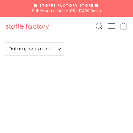
Direkt
🛍️ STOFFE FACTORY STORE 🛍️
zum
Schönhauser Allee 105 • 10439 Berlin
Pause
Inhalt
Diashow
SUCHE
SEITE
W
SORTIEREN