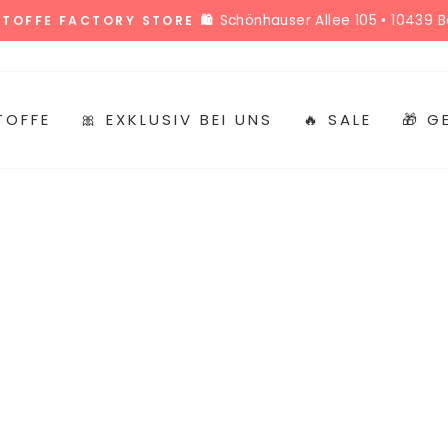
Schönhauser Allee 105 • 10439 Be
 STOFFE FACTORY STORE 🛍️
Pause
Diashow
TOFFE
🎀 EXKLUSIV BEI UNS
🔥 SALE
🎁 