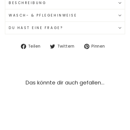
BESCHREIBUNG
WASCH- & PFLEGEHINWEISE
DU HAST EINE FRAGE?
Auf
Auf
Auf
Teilen
Twittern
Pinnen
Facebook
Twitter
Pinterest
teilen
twittern
pinnen
Das könnte dir auch gefallen...