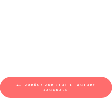
JACQUARD-
SWEAT "BEN" //
LEOPARDENMUSTE
R KLEIN #3 COLOR
PALETTE
€9,45/0.5m
€18,90/m
ZURÜCK ZUR STOFFE FACTORY
JACQUARD