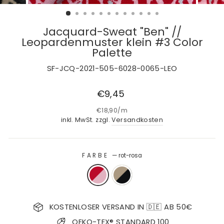
Jacquard-Sweat "Ben" //
Leopardenmuster klein #3 Color
Palette
SF-JCQ-2021-505-6028-0065-LEO
Normaler
€9,45
Preis
€18,90
/
m
inkl. MwSt. zzgl.
Versandkosten
FARBE
—
rot-rosa
KOSTENLOSER VERSAND IN 🇩🇪 AB 50€
OEKO-TEX® STANDARD 100